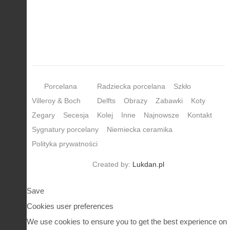
Porcelana
Radziecka porcelana
Szkło
Villeroy & Boch
Delfts
Obrazy
Zabawki
Koty
Zegary
Secesja
Kolej
Inne
Najnowsze
Kontakt
Sygnatury porcelany
Niemiecka ceramika
Polityka prywatności
Created by:
Lukdan.pl
Save
Cookies user preferences
We use cookies to ensure you to get the best experience on