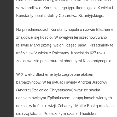
są w modlitwie. Korzenie tego typu ikon sięgają X wieku i
Konstantynopola, stolicy Cesarstwa Bizantyjskiego.
Na przedmieściach Konstantynopola o nazwie Blacherne
znajdował się kościół. W świątyni tej przechowywano
relikwie Maryi (szatę, welon i część pasa). Przedmioty te
trafiły tu w V wieku z Palestyny. Kościół do 627 roku
znajdował się poza murami obronnymi Konstantynopola.
W X wieku Blacherne było zagrożone atakiem
barbarzyńców. W tej sytuacji święty Andrzej Jurodiwy
(Andrzej Szaleniec Chrystusowy) wraz ze swoim
uczniem świętym Epifaniuszem i grupą innych wiernych
doznali w kościele wizji. Zobaczyli Matkę Boską modlącą
się i zapłakaną. Po dłuższym czasie Theotokos