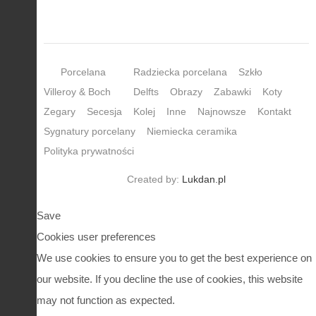
Porcelana
Radziecka porcelana
Szkło
Villeroy & Boch
Delfts
Obrazy
Zabawki
Koty
Zegary
Secesja
Kolej
Inne
Najnowsze
Kontakt
Sygnatury porcelany
Niemiecka ceramika
Polityka prywatności
Created by:
Lukdan.pl
Save
Cookies user preferences
We use cookies to ensure you to get the best experience on
our website. If you decline the use of cookies, this website
may not function as expected.