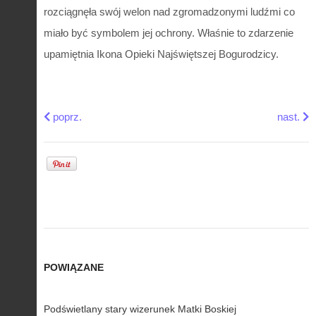
rozciągnęła swój welon nad zgromadzonymi ludźmi co
miało być symbolem jej ochrony. Właśnie to zdarzenie
upamiętnia Ikona Opieki Najświętszej Bogurodzicy.
Previous article: Tradycyjna perska miniatura Suratgari
Next art
poprz.
nast.
POWIĄZANE
Podświetlany stary wizerunek Matki Boskiej