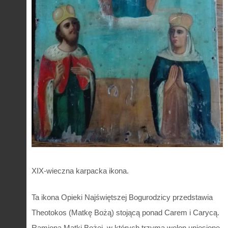
XIX-wieczna karpacka ikona.
Ta ikona Opieki Najświętszej Bogurodzicy przedstawia
Theotokos (Matkę Bożą) stojącą ponad Carem i Carycą.
Ramiona Matki Bożej, w których trzyma welon uniesione