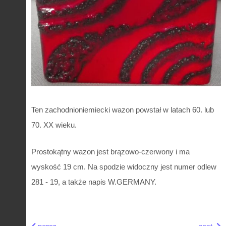
Ten zachodnioniemiecki wazon powstał w latach 60. lub
70. XX wieku.
Prostokątny wazon jest brązowo-czerwony i ma
wyskość 19 cm. Na spodzie widoczny jest numer odlew
281 - 19, a także napis W.GERMANY.
Previous article: Niemiecka kamionkowa teryna z rybą
Next art