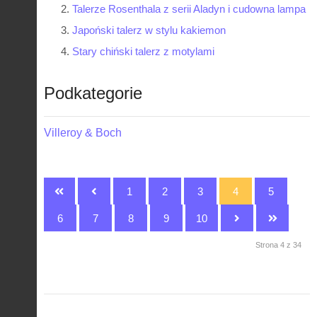
Talerze Rosenthala z serii Aladyn i cudowna lampa
Japoński talerz w stylu kakiemon
Stary chiński talerz z motylami
Podkategorie
Villeroy & Boch
1
2
3
4
5
6
7
8
9
10
Strona 4 z 34