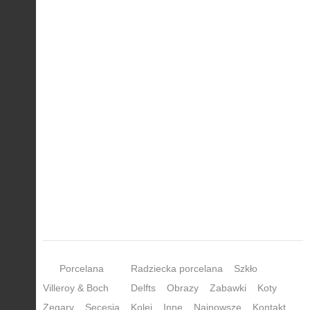
Porcelana
Radziecka porcelana
Szkło
Villeroy & Boch
Delfts
Obrazy
Zabawki
Koty
Zegary
Secesja
Kolej
Inne
Najnowsze
Kontakt