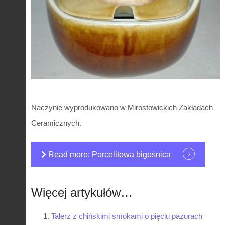
Naczynie wyprodukowano w Mirostowickich Zakładach
Ceramicznych.
Read more: Porcelitowa bigośnica
Więcej artykułów…
Talerz z chińskimi smokami o pięciu pazurach