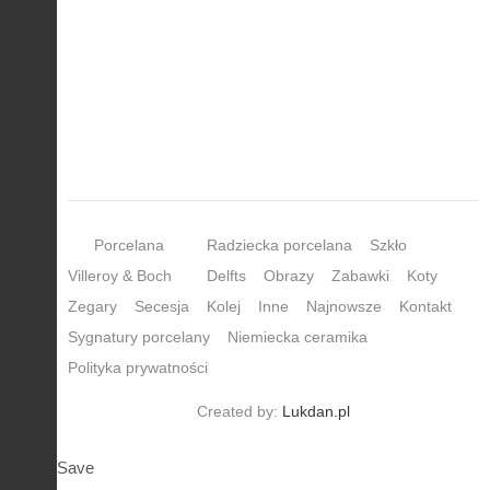
Porcelana
Radziecka porcelana
Szkło
Villeroy & Boch
Delfts
Obrazy
Zabawki
Koty
Zegary
Secesja
Kolej
Inne
Najnowsze
Kontakt
Sygnatury porcelany
Niemiecka ceramika
Polityka prywatności
Created by:
Lukdan.pl
Save