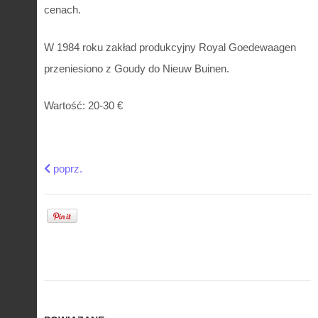
cenach.
W 1984 roku zakład produkcyjny Royal Goedewaagen
przeniesiono z Goudy do Nieuw Buinen.
Wartość: 20-30 €
Previous article: Ogromny talerz Delft Boch Belgium
poprz.