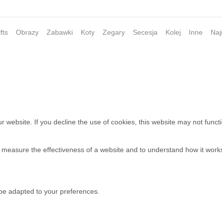
fts
Obrazy
Zabawki
Koty
Zegary
Secesja
Kolej
Inne
Naj
 website. If you decline the use of cookies, this website may not funct
o measure the effectiveness of a website and to understand how it work
 be adapted to your preferences.