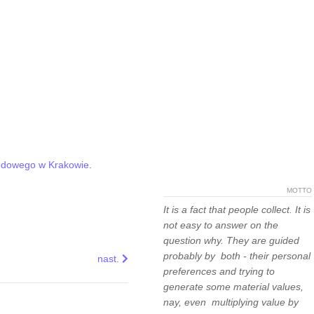
dowego w Krakowie
.
MOTTO
It is a fact that people collect. It is
not easy to answer on the
question why. They are guided
probably by both - their personal
j Obojga Narodów
Next article: Figurka skalara Royal Dux
nast.
preferences and trying to
generate some material values,
nay, even multiplying value by