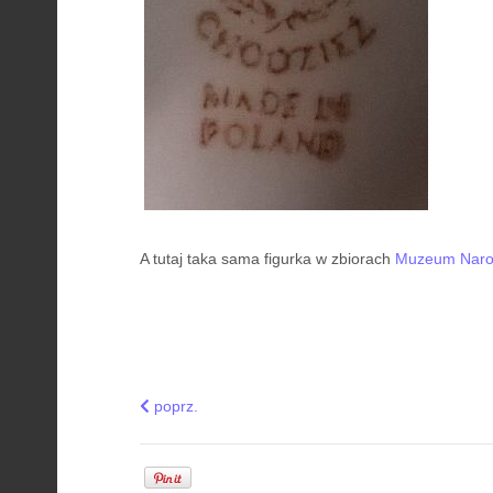
A tutaj taka sama figurka w zbiorach
Muzeum Naro
Previous article: Talerz z herbem Rzeczpospolite
poprz.