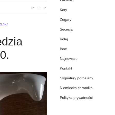
Zabawki
Koty
Zegary
ELANA
Secesja
edzia
Kolej
Inne
0.
Najnowsze
Kontakt
Sygnatury porcelany
Niemiecka ceramika
Polityka prywatności