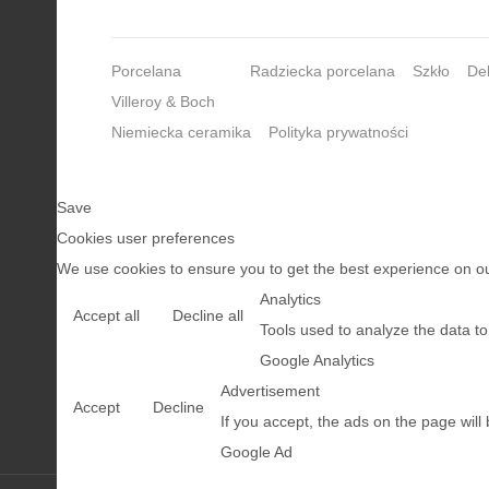
Porcelana
Radziecka porcelana
Szkło
Del
Villeroy & Boch
Niemiecka ceramika
Polityka prywatności
Save
Cookies user preferences
We use cookies to ensure you to get the best experience on our
Analytics
Accept all
Decline all
Tools used to analyze the data t
Google Analytics
Advertisement
Accept
Decline
If you accept, the ads on the page will
Google Ad