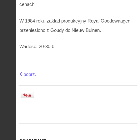
cenach.
W 1984 roku zakład produkcyjny Royal Goedewaagen
przeniesiono z Goudy do Nieuw Buinen.
Wartość: 20-30 €
Previous article: Ogromny talerz Delft Boch Belgium
poprz.