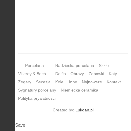
Porcelana
Radziecka porcelana
Szkło
Villeroy & Boch
Delfts
Obrazy
Zabawki
Koty
Zegary
Secesja
Kolej
Inne
Najnowsze
Kontakt
Sygnatury porcelany
Niemiecka ceramika
Polityka prywatności
Created by:
Lukdan.pl
Save