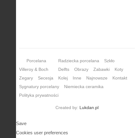
Porcelana
Radziecka porcelana
Szkło
Villeroy & Boch
Delfts
Obrazy
Zabawki
Koty
Zegary
Secesja
Kolej
Inne
Najnowsze
Kontakt
Sygnatury porcelany
Niemiecka ceramika
Polityka prywatności
Created by:
Lukdan.pl
Save
Cookies user preferences