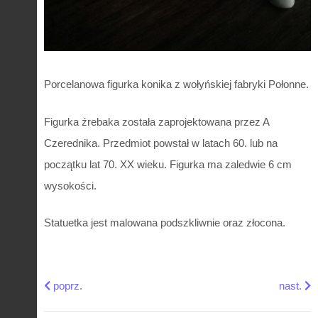
Porcelanowa figurka konika z wołyńskiej fabryki Połonne.
Figurka źrebaka została zaprojektowana przez A
Czerednika. Przedmiot powstał w latach 60. lub na
początku lat 70. XX wieku. Figurka ma zaledwie 6 cm
wysokości.
Statuetka jest malowana podszkliwnie oraz złocona.
Previous article: Dziewczyna z koromysłem figurka Połonn
Next art
poprz.
nast.