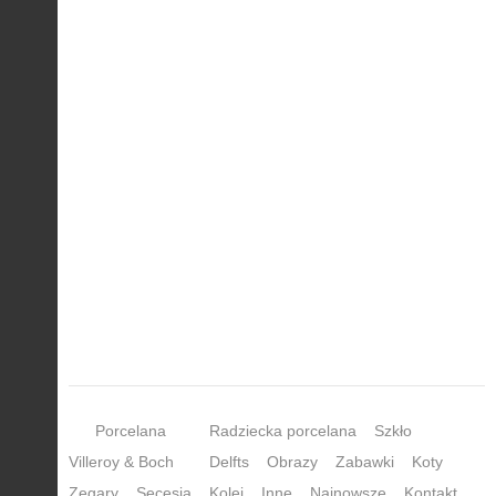
Porcelana
Radziecka porcelana
Szkło
Villeroy & Boch
Delfts
Obrazy
Zabawki
Koty
Zegary
Secesja
Kolej
Inne
Najnowsze
Kontakt